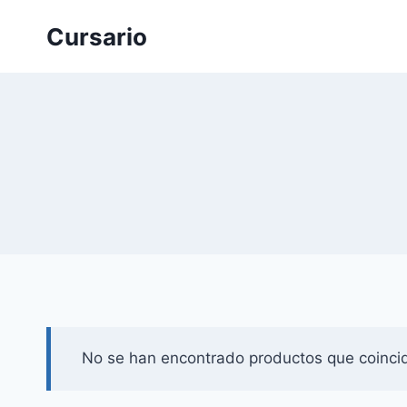
Saltar
Cursario
al
contenido
No se han encontrado productos que coincid