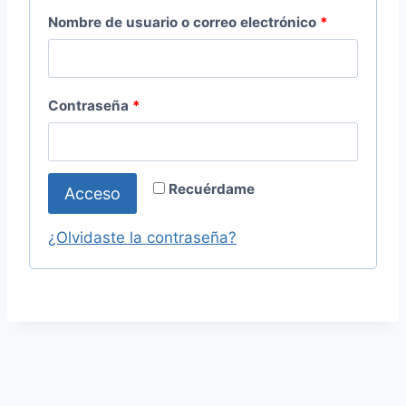
O
Nombre de usuario o correo electrónico
*
b
l
O
Contraseña
*
i
b
g
l
a
Recuérdame
Acceso
i
t
g
¿Olvidaste la contraseña?
o
a
r
t
i
o
o
r
i