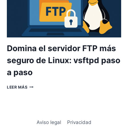
Domina el servidor FTP más
seguro de Linux: vsftpd paso
a paso
DOMINA
LEER MÁS
EL
SERVIDOR
FTP
MÁS
SEGURO
DE
Aviso legal
Privacidad
LINUX: