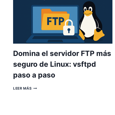
Domina el servidor FTP más
seguro de Linux: vsftpd
paso a paso
DOMINA
LEER MÁS
EL
SERVIDOR
FTP
MÁS
SEGURO