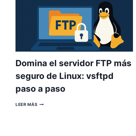
Domina el servidor FTP más
seguro de Linux: vsftpd
paso a paso
DOMINA
LEER MÁS
EL
SERVIDOR
FTP
MÁS
SEGURO