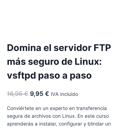
Domina el servidor FTP
más seguro de Linux:
vsftpd paso a paso
El
El
16,95
€
9,95
€
IVA incluido
precio
precio
Conviértete en un experto en transferencia
original
actual
segura de archivos con Linux. En este curso
era:
es:
aprenderás a instalar, configurar y blindar un