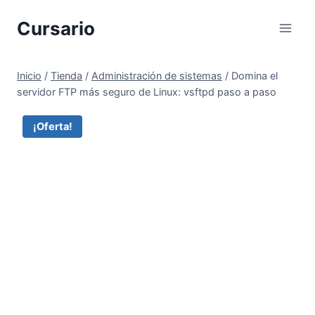
Saltar
Cursario
al
contenido
Inicio
/
Tienda
/
Administración de sistemas
/
Domina el
servidor FTP más seguro de Linux: vsftpd paso a paso
¡Oferta!